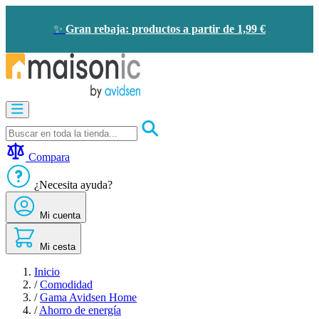
Ir
al
✨
Gran rebaja: productos a partir de 1,99 €
contenido
Motorización
Audioporteros
y
videoporteros
Compara
Solar
-
¿Necesita ayuda?
ahorro
de
Mi cuenta
energía
Seguridad
Confort
Mi cesta
doméstico
Oportunidades
Inicio
/
Comodidad
/
Gama Avidsen Home
/
Ahorro de energía