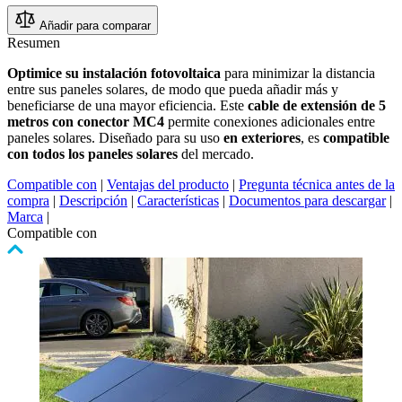
Añadir para comparar
Resumen
Optimice su instalación fotovoltaica
para minimizar la distancia
entre sus paneles solares, de modo que pueda añadir más y
beneficiarse de una mayor eficiencia. Este
cable de extensión de 5
metros con conector MC4
permite conexiones adicionales entre
paneles solares. Diseñado para su uso
en exteriores
, es
compatible
con todos los paneles solares
del mercado.
Compatible con
|
Ventajas del producto
|
Pregunta técnica antes de la
compra
|
Descripción
|
Características
|
Documentos para descargar
|
Marca
|
Compatible con
Pulse
para
saltar
el
carrusel