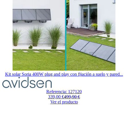
Kit solar Soria 400W plug and play con fijación a suelo y pared...
Referencia: 127120
339,00 €
499,90 €
Ver el producto