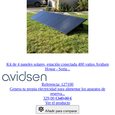
Kit de 4 paneles solares, estación conectada 400 vatios Avidsen
Hogar - Soria...
Referencia: 127100
Genera tu propia electricidad para alimentar los aparatos de
reserva...
329,00 €
349,00 €
Ver el producto
Añadir para comparar