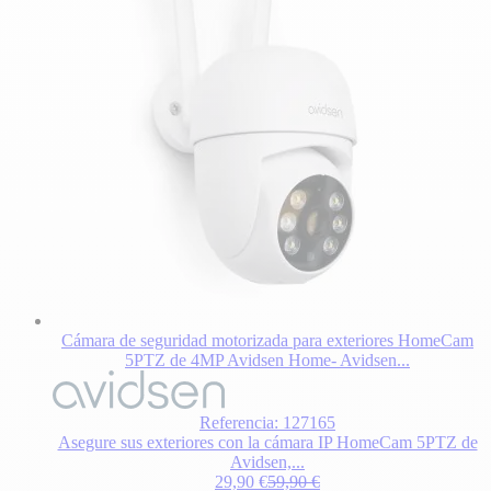
Cámara de seguridad motorizada para exteriores HomeCam
5PTZ de 4MP Avidsen Home- Avidsen...
Referencia: 127165
Asegure sus exteriores con la cámara IP HomeCam 5PTZ de
Avidsen,...
Special Price
Regular Price
29,90 €
59,90 €