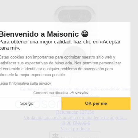
Bienvenido a Maisonic 😀
Para obtener una mejor calidad, haz clic en «Aceptar
para mí».
Estas cookies son importantes para optimizar nuestro sitio web y
satisfacer sus expectativas de búsqueda. Nos permiten personalizar
el contenido e identificar cualquier problema de navegación para
ofrecerle la mejor experiencia posible.
Leggi l'informativa sulla privacy
Cámara IP motorizada para exteriores 2K con doble lente
Consensi certificati da
HomeCam Dual PTZ -...
Scelgo
OK per me
Referencia: 127156
Vigila una área más amplia con una lente de ángulo...
Special Price
Regular Price
49,90 €
59,90 €
Ver el producto