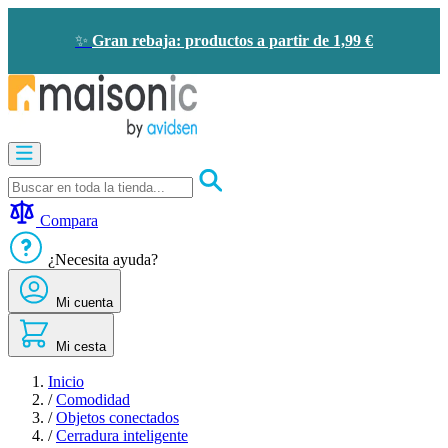
Ir
al
✨
Gran rebaja: productos a partir de 1,99 €
contenido
Motorización
Audioporteros
y
videoporteros
Compara
Solar
-
¿Necesita ayuda?
ahorro
de
Mi cuenta
energía
Seguridad
Confort
Mi cesta
doméstico
Oportunidades
Inicio
/
Comodidad
/
Objetos conectados
/
Cerradura inteligente​