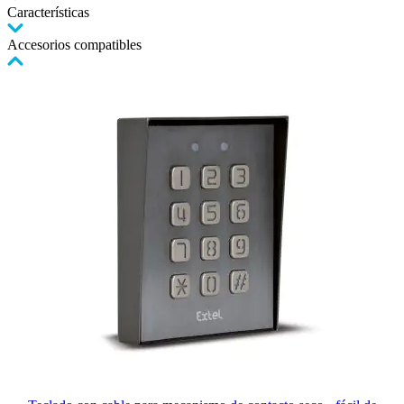
Características
Accesorios compatibles
Pulse
para
saltar
el
carrusel