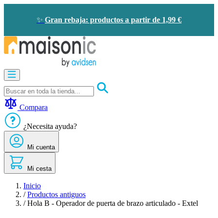
Ir
al
✨
Gran rebaja: productos a partir de 1,99 €
contenido
Motorización
Audioporteros
y
videoporteros
Compara
Solar
-
¿Necesita ayuda?
ahorro
de
Mi cuenta
energía
Seguridad
Confort
Mi cesta
doméstico
Oportunidades
Inicio
/
Productos antiguos
/
Hola B - Operador de puerta de brazo articulado - Extel