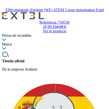
Télécommande d'origine (WE) ATEM 5 pour motorisation Extel
El
precio
Referencia: 750530
depende
20,99 €
34,90 €
de
Ver el producto
las
Piezas de recambio
opciones
elegidas
Marca
en
la
página
de
Tienda oficial
producto
De la empresa Avidsen