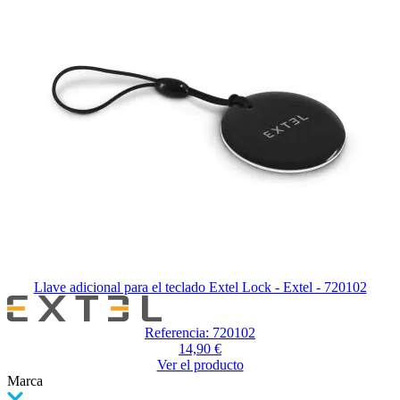
el
carrusel
Llave adicional para el teclado Extel Lock - Extel - 720102
Referencia: 720102
14,90 €
Ver el producto
Marca