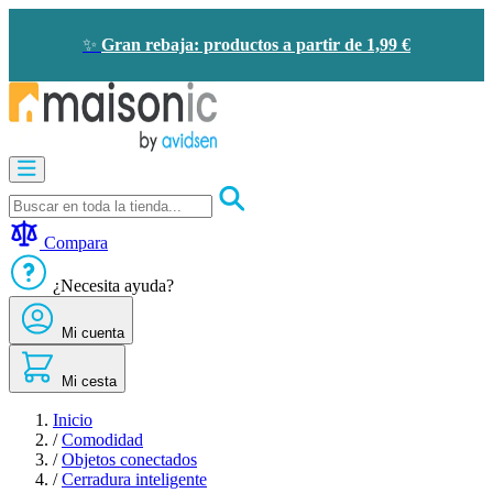
Ir
al
✨
Gran rebaja: productos a partir de 1,99 €
contenido
Motorización
Audioporteros
y
videoporteros
Compara
Solar
-
¿Necesita ayuda?
ahorro
de
Mi cuenta
energía
Seguridad
Confort
Mi cesta
doméstico
Oportunidades
Inicio
/
Comodidad
/
Objetos conectados
/
Cerradura inteligente​