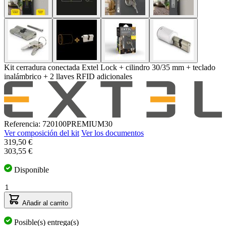
Kit cerradura conectada Extel Lock + cilindro 30/35 mm + teclado
inalámbrico + 2 llaves RFID adicionales
Referencia: 720100PREMIUM30
Ver composición del kit
Ver los documentos
El
319,50 €
precio
303,55 €
depende
de
Disponible
las
Cantidad
opciones
elegidas
Añadir al carrito
Posible(s) entrega(s)