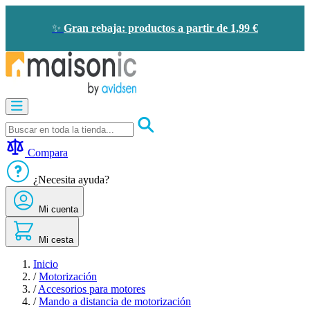
Ir
al
✨
Gran rebaja: productos a partir de 1,99 €
contenido
Motorización
Audioporteros
y
videoporteros
Compara
Solar
-
¿Necesita ayuda?
ahorro
de
Mi cuenta
energía
Seguridad
Confort
Mi cesta
doméstico
Oportunidades
Inicio
/
Motorización
/
Accesorios para motores
/
Mando a distancia de motorización