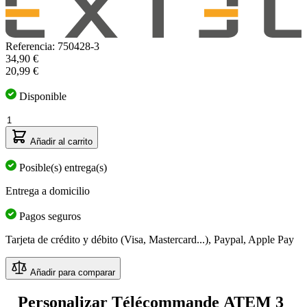
Referencia: 750428-3
El
34,90 €
precio
20,99 €
depende
de
Disponible
las
Cantidad
opciones
elegidas
Añadir al carrito
Posible(s) entrega(s)
Entrega a domicilio
Pagos seguros
Tarjeta de crédito y débito (Visa, Mastercard...), Paypal, Apple Pay
Añadir para comparar
Personalizar Télécommande ATEM 3