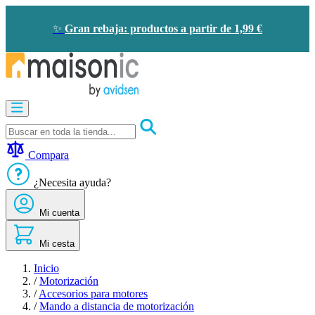
Ir
al
✨
Gran rebaja: productos a partir de 1,99 €
contenido
Motorización
Audioporteros
y
videoporteros
Compara
Solar
-
¿Necesita ayuda?
ahorro
de
Mi cuenta
energía
Seguridad
Confort
Mi cesta
doméstico
Oportunidades
Inicio
/
Motorización
/
Accesorios para motores
/
Mando a distancia de motorización