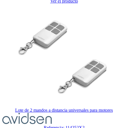
Ver el producto
opciones
elegidas
en
la
página
de
producto
Lote de 2 mandos a distancia universales para motores
El
precio
depende
Referencia: 114252X2