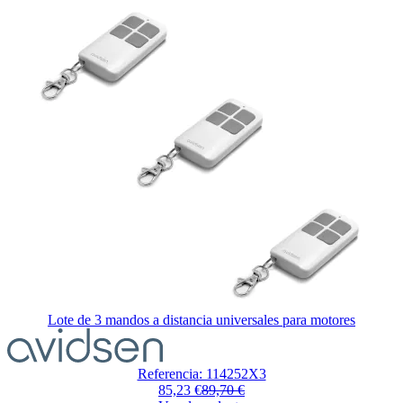
para
saltar
el
carrusel
Lote de 3 mandos a distancia universales para motores
El
precio
depende
Referencia: 114252X3
de
85,23 €
89,70 €
las