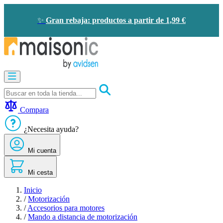
Ir
al
✨
Gran rebaja: productos a partir de 1,99 €
contenido
Motorización
Audioporteros
y
videoporteros
Compara
Solar
-
¿Necesita ayuda?
ahorro
de
Mi cuenta
energía
Seguridad
Confort
Mi cesta
doméstico
Oportunidades
Inicio
/
Motorización
/
Accesorios para motores
/
Mando a distancia de motorización