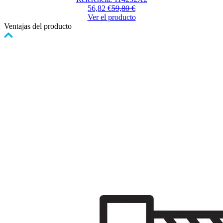
de
56,82 €
59,80 €
las
Ver el producto
opciones
Ventajas del producto
elegidas
en
la
página
de
producto