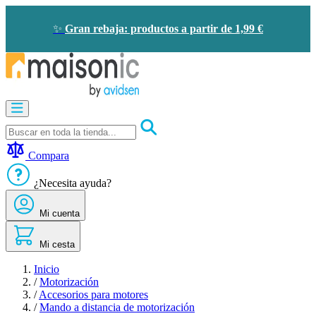
Ir
al
✨
Gran rebaja: productos a partir de 1,99 €
contenido
Motorización
Audioporteros
y
videoporteros
Compara
Solar
-
¿Necesita ayuda?
ahorro
de
Mi cuenta
energía
Seguridad
Confort
Mi cesta
doméstico
Oportunidades
Inicio
/
Motorización
/
Accesorios para motores
/
Mando a distancia de motorización