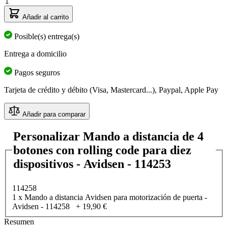
Cantidad
las
opciones
Añadir al carrito
elegidas
Posible(s) entrega(s)
Entrega a domicilio
Pagos seguros
Tarjeta de crédito y débito (Visa, Mastercard...), Paypal, Apple Pay
Añadir para comparar
Personalizar Mando a distancia de 4
botones con rolling code para diez
dispositivos - Avidsen - 114253
114258
1 x Mando a distancia Avidsen para motorización de puerta -
Avidsen - 114258
+
19,90 €
Resumen