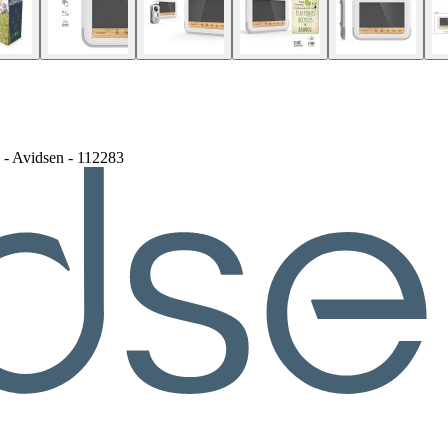
 - Avidsen - 112283