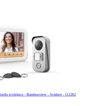
diseño ecológico - Bambooview - Avidsen - 112282