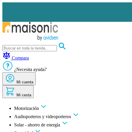
Ir
al
contenido
Motorización
Audioporteros
Compara
y
videoporteros
¿Necesita ayuda?
Solar
-
ahorro
Mi cuenta
de
energía
Mi cesta
Seguridad
Confort
doméstico
Motorización
Oportunidades
Audioporteros y videoporteros
Solar - ahorro de energía