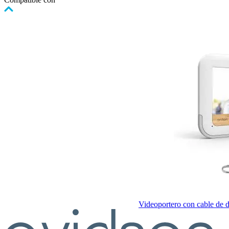
Pulse
para
saltar
el
carrusel
Videoportero con cable de 