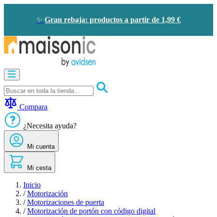
Ir
al
✨
Gran rebaja: productos a partir de 1,99 €
contenido
Motorización
Audioporteros
y
videoporteros
Compara
Solar
-
¿Necesita ayuda?
ahorro
de
Mi cuenta
energía
Seguridad
Confort
Mi cesta
doméstico
Oportunidades
Inicio
/
Motorización
/
Motorizaciones de puerta
/
Motorización de portón con código digital