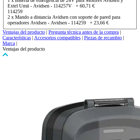
1 x Batería de emergencia de 24V para Motores Avidsen y
Extel Umii - Avidsen - 114257V
+
60,71 €
114259
2 x Mando a distancia Avidsen con soporte de pared para
operadores Avidsen - Avidsen - 114259
+
23,66 €
Ventajas del producto
|
Pregunta técnica antes de la compra
|
Características
|
Accesorios compatibles
|
Piezas de recambio
|
Marca
|
Ventajas del producto