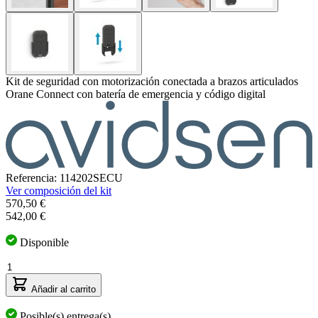
Kit de seguridad con motorización conectada a brazos articulados
Orane Connect con batería de emergencia y código digital
Referencia: 114202SECU
Ver composición del kit
El
570,50 €
precio
542,00 €
depende
de
Disponible
las
Cantidad
opciones
elegidas
Añadir al carrito
Posible(s) entrega(s)