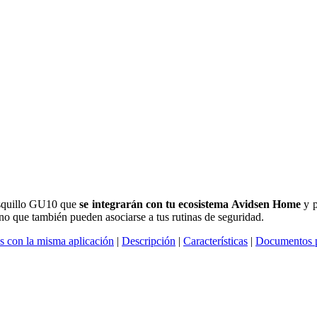
asquillo GU10 que
se integrarán con tu ecosistema Avidsen Home
y p
ino que también pueden asociarse a tus rutinas de seguridad.
s con la misma aplicación
|
Descripción
|
Características
|
Documentos p