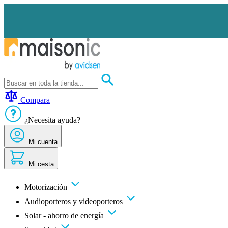
Ir
al
contenido
Motorización
Audioporteros
Compara
y
videoporteros
¿Necesita ayuda?
Solar
-
ahorro
Mi cuenta
de
energía
Mi cesta
Seguridad
Confort
doméstico
Motorización
Oportunidades
Audioporteros y videoporteros
Solar - ahorro de energía