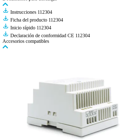
Instrucciones 112304
Ficha del producto 112304
Inicio rápido 112304
Declaración de conformidad CE 112304
Accesorios compatibles
Pulse
para
saltar
el
carrusel