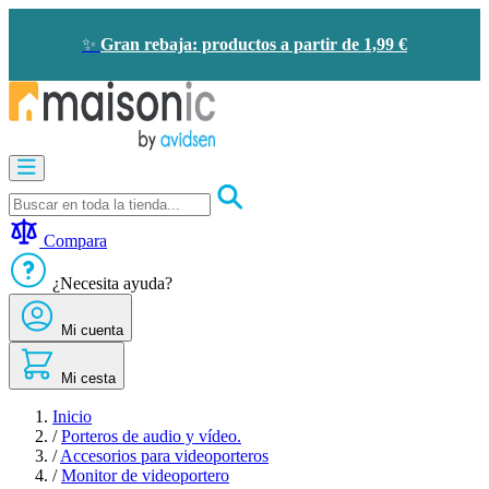
Ir
al
✨
Gran rebaja: productos a partir de 1,99 €
contenido
Motorización
Audioporteros
y
videoporteros
Compara
Solar
-
¿Necesita ayuda?
ahorro
de
Mi cuenta
energía
Seguridad
Confort
Mi cesta
doméstico
Oportunidades
Inicio
/
Porteros de audio y vídeo.
/
Accesorios para videoporteros
/
Monitor de videoportero