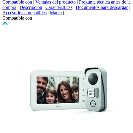
Compatible con
|
Ventajas del producto
|
Pregunta técnica antes de la
compra
|
Descripción
|
Características
|
Documentos para descargar
|
Accesorios compatibles
|
Marca
|
Compatible con
Pulse
para
saltar
el
carrusel