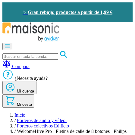
Ir
al
✨
Gran rebaja: productos a partir de 1,99 €
contenido
Motorización
Audioporteros
y
videoporteros
Compara
Solar
-
¿Necesita ayuda?
ahorro
de
Mi cuenta
energía
Seguridad
Confort
Mi cesta
doméstico
Oportunidades
Inicio
/
Porteros de audio y vídeo.
/
Porteros colectivos Edificio
/
WelcomeHive Pro - Pletina de calle de 8 botones - Philips