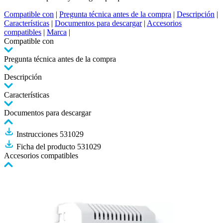
Compatible con
|
Pregunta técnica antes de la compra
|
Descripción
|
Características
|
Documentos para descargar
|
Accesorios
compatibles
|
Marca
|
Compatible con
Pregunta técnica antes de la compra
Descripción
Características
Documentos para descargar
Instrucciones 531029
Ficha del producto 531029
Accesorios compatibles
Pulse
para
saltar
el
carrusel