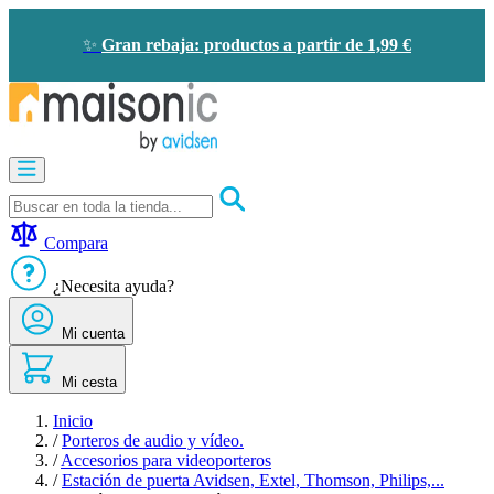
Ir al contenido
✨
Gran rebaja: productos a partir de 1,99 €
Motorización
Audioporteros y videoporteros
Solar - ahorro de energía
Seguridad
Compara
Confort doméstico
Oportunidades
¿Necesita ayuda?
Mi cuenta
Mi cesta
Inicio
/
Porteros de audio y vídeo.
/
Accesorios para videoporteros
/
Estación de puerta Avidsen, Extel, Thomson, Philips,...