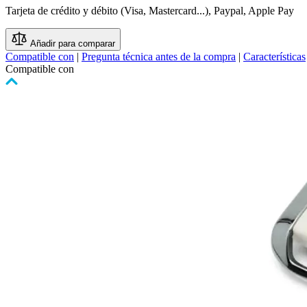
Tarjeta de crédito y débito (Visa, Mastercard...), Paypal, Apple Pay
Añadir para comparar
Compatible con
|
Pregunta técnica antes de la compra
|
Características
Compatible con
Pulse
para
saltar
el
carrusel