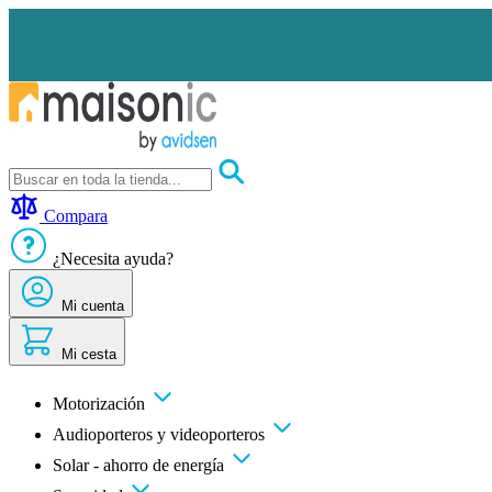
Ir
al
contenido
Motorización
Audioporteros
Compara
y
videoporteros
¿Necesita ayuda?
Solar
-
ahorro
Mi cuenta
de
energía
Mi cesta
Seguridad
Confort
doméstico
Motorización
Oportunidades
Audioporteros y videoporteros
Solar - ahorro de energía