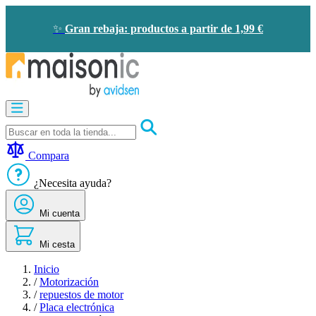
Ir
al
✨
Gran rebaja: productos a partir de 1,99 €
contenido
Motorización
Audioporteros
y
videoporteros
Compara
Solar
-
¿Necesita ayuda?
ahorro
de
Mi cuenta
energía
Seguridad
Confort
Mi cesta
doméstico
Oportunidades
Inicio
/
Motorización
/
repuestos de motor
/
Placa electrónica