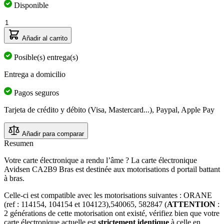
Disponible
Cantidad
Añadir al carrito
Posible(s) entrega(s)
Entrega a domicilio
Pagos seguros
Tarjeta de crédito y débito (Visa, Mastercard...), Paypal, Apple Pay
Añadir para comparar
Resumen
Votre carte électronique a rendu l’âme ? La carte électronique
Avidsen CA2B9 Bras est destinée aux motorisations d portail battant
à bras.
Celle-ci est compatible avec les motorisations suivantes : ORANE
(ref : 114154, 104154 et 104123),540065, 582847 (
ATTENTION
:
2 générations de cette motorisation ont existé, vérifiez bien que votre
carte électronique actuelle est
strictement identique
à celle en