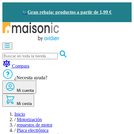
Ir
al
✨
Gran rebaja: productos a partir de 1,99 €
contenido
Motorización
Audioporteros
y
videoporteros
Compara
Solar
-
¿Necesita ayuda?
ahorro
de
Mi cuenta
energía
Seguridad
Confort
Mi cesta
doméstico
Oportunidades
Inicio
/
Motorización
/
repuestos de motor
/
Placa electrónica