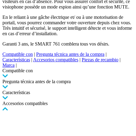
visiteurs en cas d’absence. Pour vous assurer confort et sécurité, ce
visiophone possède un mode espion ainsi qu’une fonction MUTE.
En le reliant à une gâche électrique et/ ou à une motorisation de
portail, vous pourrez commander votre ouverture depuis chez vous.
Très intuitif et sécurisé, le support intelligent détecte et vous informe
en cas d’erreur d’installation.
Garanti 3 ans, le SMART 761 comblera tous vos désirs.
Compatible con
|
Pregunta técnica antes de la compra
|
Características
|
Accesorios compatibles
|
Piezas de recambio
|
Marca
|
Compatible con
Pregunta técnica antes de la compra
Características
Accesorios compatibles
Pulse
para
saltar
el
carrusel