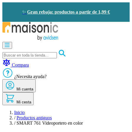
Ir
al
✨
Gran rebaja: productos a partir de 1,99 €
contenido
Motorización
Audioporteros
y
videoporteros
Compara
Solar
-
¿Necesita ayuda?
ahorro
de
Mi cuenta
energía
Seguridad
Confort
Mi cesta
doméstico
Oportunidades
Inicio
/
Productos antiguos
/
SMART 761 Videoportero en color