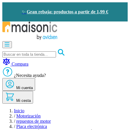
Ir
al
✨
Gran rebaja: productos a partir de 1,99 €
contenido
Motorización
Audioporteros
y
videoporteros
Compara
Solar
-
¿Necesita ayuda?
ahorro
de
Mi cuenta
energía
Seguridad
Confort
Mi cesta
doméstico
Oportunidades
Inicio
/
Motorización
/
repuestos de motor
/
Placa electrónica