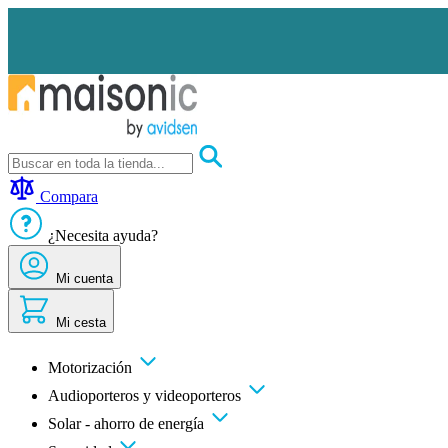
Ir
al
contenido
Motorización
Audioporteros
Compara
y
videoporteros
¿Necesita ayuda?
Solar
-
ahorro
Mi cuenta
de
energía
Mi cesta
Seguridad
Confort
doméstico
Motorización
Oportunidades
Audioporteros y videoporteros
Solar - ahorro de energía