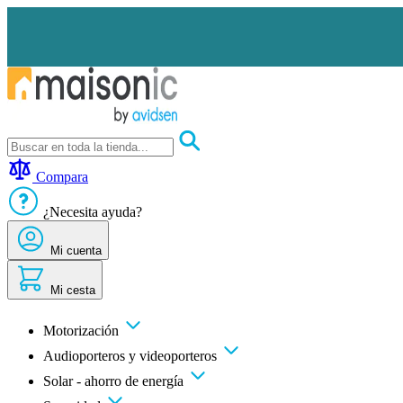
Ir
al
contenido
Motorización
Audioporteros
Compara
y
videoporteros
¿Necesita ayuda?
Solar
-
ahorro
Mi cuenta
de
energía
Mi cesta
Seguridad
Confort
doméstico
Motorización
Oportunidades
Audioporteros y videoporteros
Solar - ahorro de energía