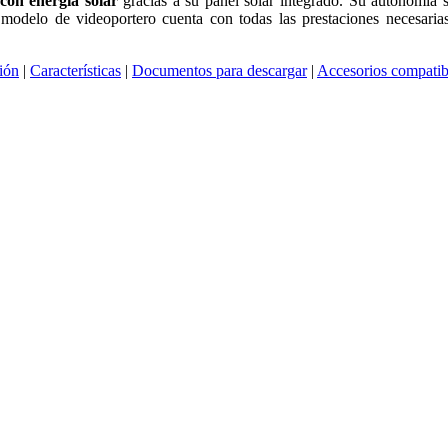
con energía solar
gracias a su panel solar integrado. Su autonomía s
e modelo de videoportero cuenta con todas las prestaciones necesari
ión
|
Características
|
Documentos para descargar
|
Accesorios compatib