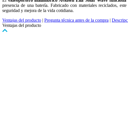
El
videoportero inalámbrico Avidsen Elia Solar Wave funciona 
presencia de una batería. Fabricado con materiales reciclados, est
seguridad y mejora de la vida cotidiana.
Ventajas del producto
|
Pregunta técnica antes de la compra
|
Descripc
Ventajas del producto