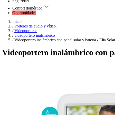
Seguridad
Confort doméstico
Oportunidades
Inicio
/
Porteros de audio y vídeo.
/
Videoporteros
/
videoportero inalámbrico
/
Videoportero inalámbrico con panel solar y batería - Elia Sol
Videoportero inalámbrico con pa