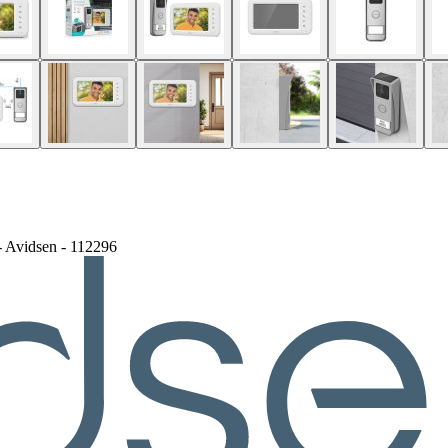
 - Avidsen - 112296