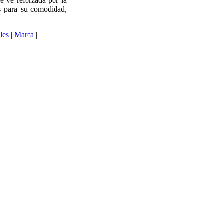
e ve reforzada por la
as para su comodidad,
les
|
Marca
|