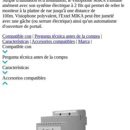
Simple d'utilisation et d'installation, le visiophone MIKA s'installe
aisément avec son système électrique à 2 fils qui permet de relier le
moniteur à la platine de rue jusqu'à une distance de
100m. Visiophone polyvalent, l'Extel MIKA peut être jumelé
avec une gâche (ou serrure électrique) ainsi qu'un automatisme
d'ouverture de portail.
Compatible con
|
Pregunta técnica antes de la compra
|
Características
|
Accesorios compatibles
|
Marca
|
Compatible con
Pregunta técnica antes de la compra
Características
Accesorios compatibles
Pulse
para
saltar
el
carrusel