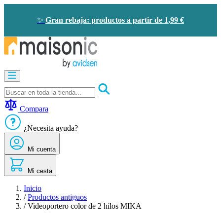
Ir
al
✨
Gran rebaja: productos a partir de 1,99 €
contenido
Motorización
Audioporteros
y
videoporteros
Compara
Solar
-
¿Necesita ayuda?
ahorro
de
Mi cuenta
energía
Seguridad
Confort
Mi cesta
doméstico
Oportunidades
Inicio
/
Productos antiguos
/
Videoportero color de 2 hilos MIKA