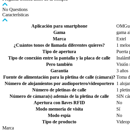
No Questions
Características
Aplicación para smartphone
OMGu
Gama
gama al
Marca
Extel
¿Cuántos tonos de llamada diferentes quieres?
1 melo
Tipo de apertura
Puerta 
Tipo de conexión entre la pantalla y la placa de calle
Inalám
Pero también
Visión 
Garantía
3 años
Fuente de alimentación para la pletina de calle (cámara)?
Toma de
Número de alojamientos por audioportero/videoportero
1 aloja
Número de pletinas de calle
1 pleti
Número de cámara(s) además de la pletina de calle
SIN cám
Apertura con llaves RFID
No
Modo memoria de visita
Sí
Modo espía
No
Tipo de producto
Videop
Marca