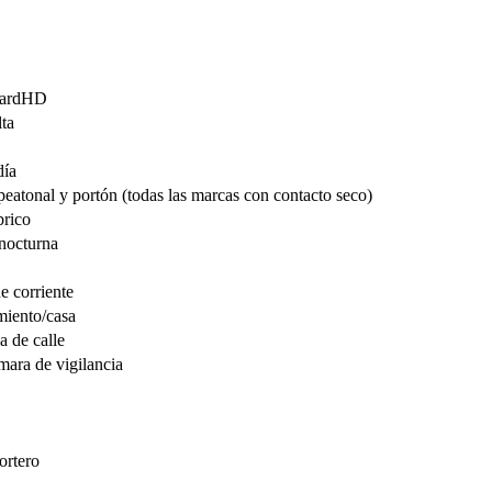
ardHD
ta
día
peatonal y portón (todas las marcas con contacto seco)
brico
nocturna
 corriente
miento/casa
na de calle
ara de vigilancia
ortero