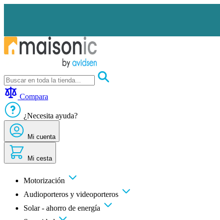
Ir
al
contenido
Motorización
Audioporteros
Compara
y
videoporteros
¿Necesita ayuda?
Solar
-
ahorro
Mi cuenta
de
energía
Mi cesta
Seguridad
Confort
doméstico
Motorización
Oportunidades
Audioporteros y videoporteros
Solar - ahorro de energía