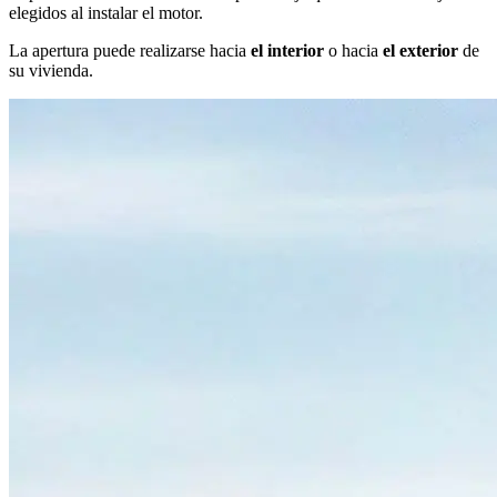
elegidos al instalar el motor.
La apertura puede realizarse hacia
el interior
o hacia
el exterior
de
su vivienda.