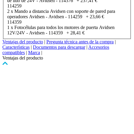
de litio de 24V - Avidsen - 114376
+
237,41 €
114259
2 x Mando a distancia Avidsen con soporte de pared para
operadores Avidsen - Avidsen - 114259
+
23,66 €
114359
1 x Fotocélulas para todos los motores de puerta Avidsen
12V/24V - Avidsen - 114359
+
28,41 €
Ventajas del producto
|
Pregunta técnica antes de la compra
|
Características
|
Documentos para descargar
|
Accesorios
compatibles
|
Marca
|
Ventajas del producto