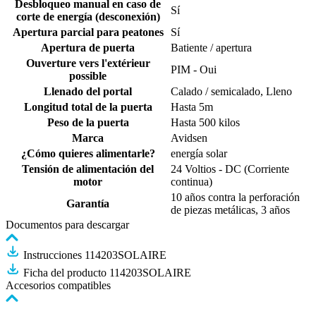
Desbloqueo manual en caso de
Sí
corte de energía (desconexión)
Apertura parcial para peatones
Sí
Apertura de puerta
Batiente / apertura
Ouverture vers l'extérieur
PIM - Oui
possible
Llenado del portal
Calado / semicalado, Lleno
Longitud total de la puerta
Hasta 5m
Peso de la puerta
Hasta 500 kilos
Marca
Avidsen
¿Cómo quieres alimentarle?
energía solar
Tensión de alimentación del
24 Voltios - DC (Corriente
motor
continua)
10 años contra la perforación
Garantía
de piezas metálicas, 3 años
Documentos para descargar
Instrucciones 114203SOLAIRE
Ficha del producto 114203SOLAIRE
Accesorios compatibles
Pulse