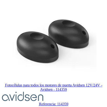
para
saltar
el
carrusel
Fotocélulas para todos los motores de puerta Avidsen 12V/24V -
Avidsen - 114359
Referencia: 114359