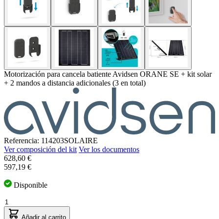
Motorización para cancela batiente Avidsen ORANE SE + kit solar
+ 2 mandos a distancia adicionales (3 en total)
Referencia: 114203SOLAIRE
Ver composición del kit
Ver los documentos
El
628,60 €
precio
597,19 €
depende
de
Disponible
las
Cantidad
opciones
elegidas
Añadir al carrito