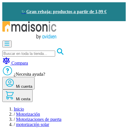
Ir
al
✨
Gran rebaja: productos a partir de 1,99 €
contenido
Motorización
Audioporteros
y
videoporteros
Compara
Solar
-
¿Necesita ayuda?
ahorro
de
Mi cuenta
energía
Seguridad
Confort
Mi cesta
doméstico
Oportunidades
Inicio
/
Motorización
/
Motorizaciones de puerta
/
motorización solar