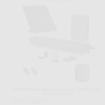
en
la
página
de
producto
Motorización solar para cancelas batientes + teclado - Motor
cilíndrico - Teha 410
El
precio