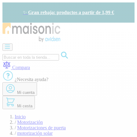
Ir
al
✨
Gran rebaja: productos a partir de 1,99 €
contenido
Motorización
Audioporteros
y
videoporteros
Compara
Solar
-
¿Necesita ayuda?
ahorro
de
Mi cuenta
energía
Seguridad
Confort
Mi cesta
doméstico
Oportunidades
Inicio
/
Motorización
/
Motorizaciones de puerta
/
motorización solar