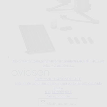
Motorización para puerta batiente Avidsen ORANE510 + kit
solar + 2 mandos a...
El
precio
depende
Referencia: 114201SOLAIRE
de
Este kit de motorización solar para portones está diseñado
las
para...
opciones
Regular Price
636,14 €
669,60 €
elegidas
Ver el producto
en
la
Añadir para comparar