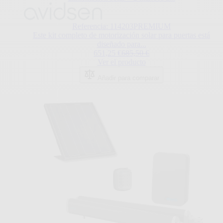
El
precio
depende
Referencia: 114203PREMIUM
de
Este kit completo de motorización solar para puertas está
las
diseñado para...
opciones
Regular Price
651,25 €
685,50 €
elegidas
Ver el producto
en
la
Añadir para comparar
página
de
producto