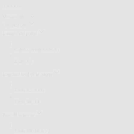
página
9
artículos
de
producto
Mostrar
Comprar por
Llenado del portal
artículos
Calado / semicalado
(9)
artículos
Lleno
(5)
Longitud total de la puerta
artículos
Hasta 3.5 m
(3)
artículos
Hasta 5m
(6)
Peso de la puerta
artículos
Hasta 300 kilos
(4)