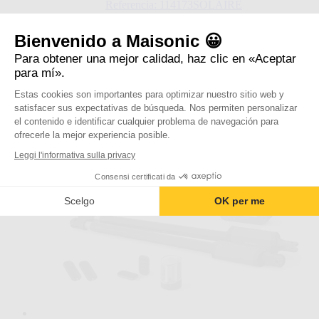
depende
Referencia: 114173SOLAIRE
de
Regular Price
566,70 €
596,50 €
las
Ver el producto
Bienvenido a Maisonic 😀
opciones
elegidas
Añadir para comparar
Para obtener una mejor calidad, haz clic en «Aceptar
en
para mí».
la
página
Estas cookies son importantes para optimizar nuestro sitio web y
de
satisfacer sus expectativas de búsqueda. Nos permiten personalizar
producto
el contenido e identificar cualquier problema de navegación para
ofrecerle la mejor experiencia posible.
Leggi l'informativa sulla privacy
Consensi certificati da
Scelgo
OK per me