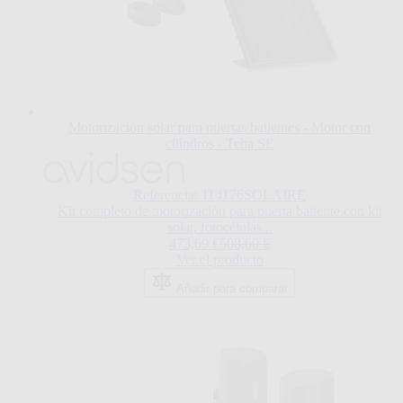
Motorización solar para puertas batientes - Motor con
cilindros - Teha SE
El
precio
depende
Referencia: 114176SOLAIRE
de
Kit completo de motorización para puerta batiente con kit
las
solar, fotocélulas...
opciones
Regular Price
473,69 €
508,60 €
elegidas
Ver el producto
en
la
Añadir para comparar
página
de
producto