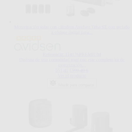
Motorización solar con cilindros Avidsen Teha SE con teclado
a código digital para...
El
precio
depende
de
Referencia: 114176PREMIUM
las
Disfruta de una comodidad total con este completo kit de
opciones
motorización...
Regular Price
elegidas
551,41 €
590,40 €
en
Ver el producto
la
Añadir para comparar
página
de
producto