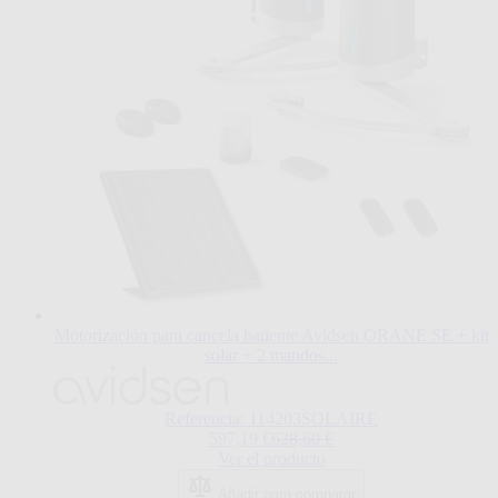
producto
Motorización para cancela batiente Avidsen ORANE SE + kit
solar + 2 mandos...
El
precio
depende
Referencia: 114203SOLAIRE
de
Regular Price
597,19 €
628,60 €
las
Ver el producto
opciones
elegidas
Añadir para comparar