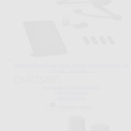
Motorización solar para puerta batiente Avidsen ORANE 510
+ Teclado con código +...
El
precio
depende
Referencia: 114201PREMIUM
de
Regular Price
648,99 €
726,50 €
las
Ver el producto
opciones
elegidas
Añadir para comparar
en
la
página
de