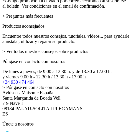
email
*Código promocional enviado por correo electrónico al suscribirse
al boletín. Ver condiciones en el email de confirmación.
> Preguntas más frecuentes
Productos aconsejados
Encuentre todos nuestros consejos, tutoriales, vídeos... para ayudarle
a instalar, utilizar y reparar su producto.
> Ver todos nuestros consejos sobre productos
Póngase en contacto con nosotros
De lunes a jueves, de 9.00 a 12.30 h. y de 13.30 a 17.00 h.
y viernes 9.00 h - 12.30 h / 13.30 h - 17.00 h
+34 930 474 464
> Póngase en contacto con nosotros
Avidsen - Maisonic España
Santa Margarida de Boada Vell
7-9 Nave 1
08184 PALAU-SOLITA I PLEGAMANS
ES
Únete a nosotros