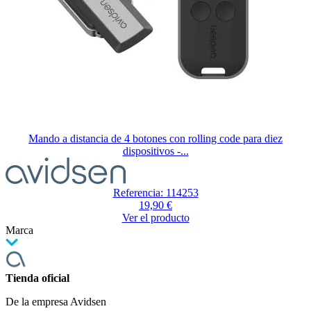
Mando a distancia de 4 botones con rolling code para diez
dispositivos -...
El
precio
depende
Referencia: 114253
de
19,90 €
las
Ver el producto
opciones
Marca
elegidas
en
la
página
Tienda oficial
de
producto
De la empresa Avidsen