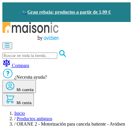
Ir
al
✨
Gran rebaja: productos a partir de 1,99 €
contenido
Motorización
Audioporteros
y
videoporteros
Compara
Solar
-
¿Necesita ayuda?
ahorro
de
Mi cuenta
energía
Seguridad
Confort
Mi cesta
doméstico
Oportunidades
Inicio
/
Productos antiguos
/
ORANE 2 - Motorización para cancela batiente - Avidsen