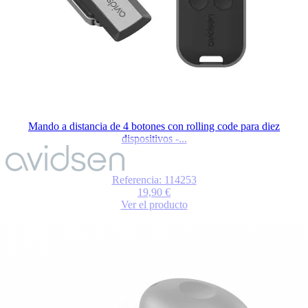
Mando a distancia de 4 botones con rolling code para diez
dispositivos -...
El
precio
depende
Referencia: 114253
de
19,90 €
las
Ver el producto
opciones
elegidas
en
la
página
de
producto