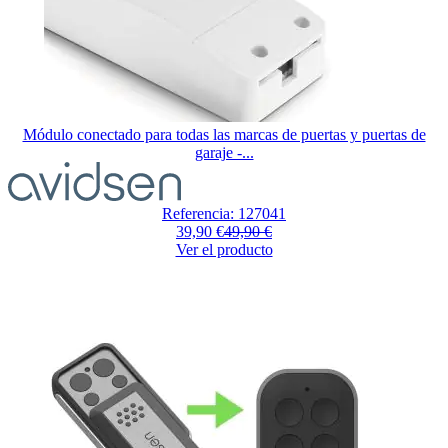
Módulo conectado para todas las marcas de puertas y puertas de
garaje -...
Referencia: 127041
39,90 €
49,90 €
Ver el producto