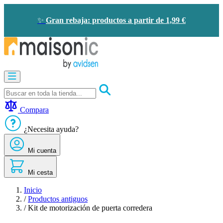
Ir
al
✨
Gran rebaja: productos a partir de 1,99 €
contenido
Motorización
Audioporteros
y
videoporteros
Compara
Solar
-
¿Necesita ayuda?
ahorro
de
Mi cuenta
energía
Seguridad
Confort
Mi cesta
doméstico
Oportunidades
Inicio
/
Productos antiguos
/
Kit de motorización de puerta corredera