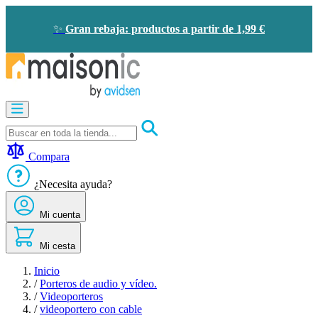
Ir
al
✨
Gran rebaja: productos a partir de 1,99 €
contenido
Motorización
Audioporteros
y
videoporteros
Compara
Solar
-
¿Necesita ayuda?
ahorro
de
Mi cuenta
energía
Seguridad
Confort
Mi cesta
doméstico
Oportunidades
Inicio
/
Porteros de audio y vídeo.
/
Videoporteros
/
videoportero con cable