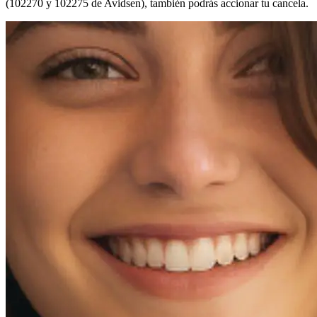
(102270 y 102275 de Avidsen), también podrás accionar tu cancela.