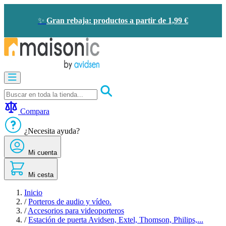
Ir al contenido
✨
Gran rebaja: productos a partir de 1,99 €
Motorización
Audioporteros y videoporteros
Solar - ahorro de energía
Seguridad
Compara
Confort doméstico
Oportunidades
¿Necesita ayuda?
Mi cuenta
Mi cesta
Inicio
/
Porteros de audio y vídeo.
/
Accesorios para videoporteros
/
Estación de puerta Avidsen, Extel, Thomson, Philips,...