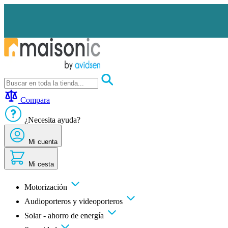
Ir
al
contenido
Motorización
Audioporteros
Compara
y
videoporteros
¿Necesita ayuda?
Solar
-
ahorro
Mi cuenta
de
energía
Mi cesta
Seguridad
Confort
doméstico
Motorización
Oportunidades
Audioporteros y videoporteros
Solar - ahorro de energía