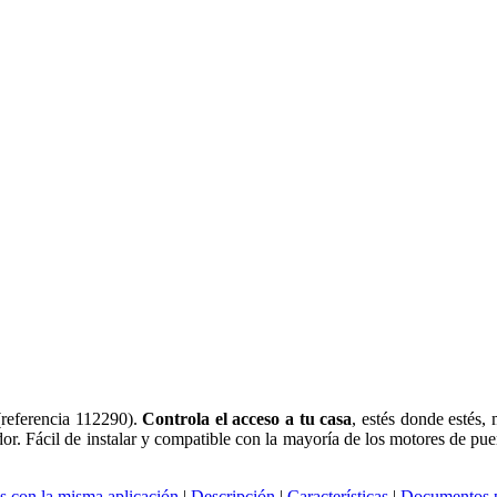
(referencia 112290).
Controla el acceso a tu casa
, estés donde estés, 
tidor. Fácil de instalar y compatible con la mayoría de los motores de pue
s con la misma aplicación
|
Descripción
|
Características
|
Documentos p