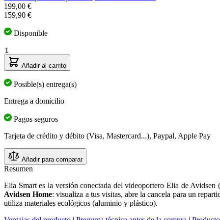
199,00 €
159,90 €
Disponible
Cantidad
Añadir al carrito
Posible(s) entrega(s)
Entrega a domicilio
Pagos seguros
Tarjeta de crédito y débito (Visa, Mastercard...), Paypal, Apple Pay
Añadir para comparar
Resumen
Elia Smart es la versión conectada del videoportero Elia de Avidsen 
Avidsen Home
: visualiza a tus visitas, abre la cancela para un repar
utiliza materiales ecológicos (aluminio y plástico).
Ventajas del producto
|
Pregunta técnica antes de la compra
|
Producto