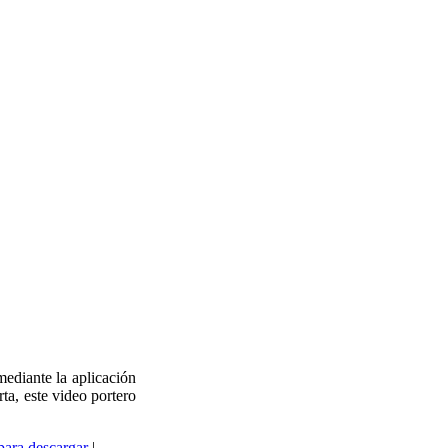
mediante la aplicación
rta, este video portero
ara descargar
|