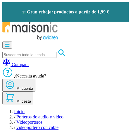
Ir
al
✨
Gran rebaja: productos a partir de 1,99 €
contenido
Motorización
Audioporteros
y
videoporteros
Compara
Solar
-
¿Necesita ayuda?
ahorro
de
Mi cuenta
energía
Seguridad
Confort
Mi cesta
doméstico
Oportunidades
Inicio
/
Porteros de audio y vídeo.
/
Videoporteros
/
videoportero con cable